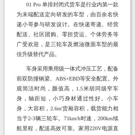
01 Pro 单排封闭式货车是行业内第一款
为末端配送定向研发的车型，由百余名快
递小哥参与研发设计。在快递寄递、经营
配送、社区团购、零担货运、个体劳务等
广受欢迎，是三轮车及燃油微面车型的最
佳升级替代产品。
车身采用乘用级一体式冲压工艺，配备
前双防撞钢梁、ABS+EBD等安全配置。外
观简洁时尚，颜值高，1.5米胡同级窄车
身，轴距短，小巧身材通过性好。小车
身，大容积，2.6m'货厢容积，载货能力相
当于2-3辆三轮车。71km/h时速，200km续
航里程，配送高效可靠。家用220V电源直