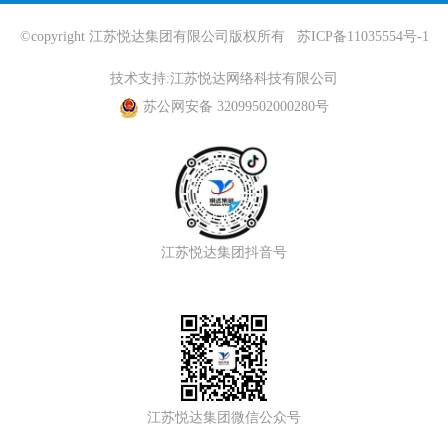
©copyright 江苏悦达集团有限公司版权所有
苏ICP备11035554号-1
技术支持:
江苏悦达网络科技有限公司
苏公网安备 32099502000280号
江苏悦达集团抖音号
江苏悦达集团微信公众号