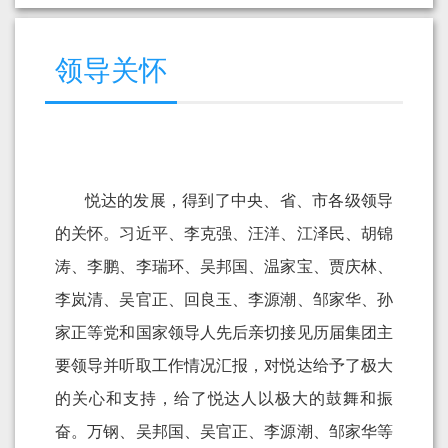
领导关怀
悦达的发展，得到了中央、省、市各级领导
的关怀。习近平、李克强、汪洋、江泽民、胡锦
涛、李鹏、李瑞环、吴邦国、温家宝、贾庆林、
李岚清、吴官正、回良玉、李源潮、邹家华、孙
家正等党和国家领导人先后亲切接见历届集团主
要领导并听取工作情况汇报，对悦达给予了极大
的关心和支持，给了悦达人以极大的鼓舞和振
奋。万钢、吴邦国、吴官正、李源潮、邹家华等