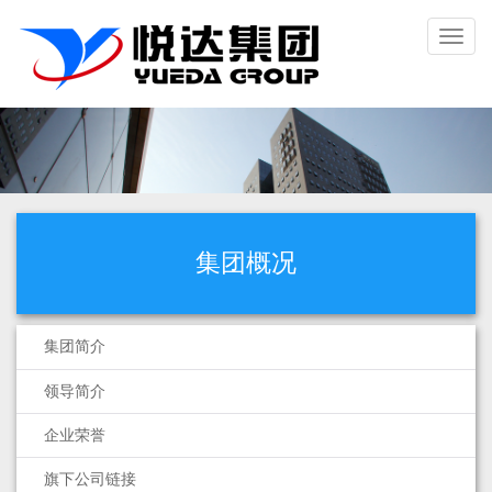
Toggl
naviga
集团概况
集团简介
领导简介
企业荣誉
旗下公司链接