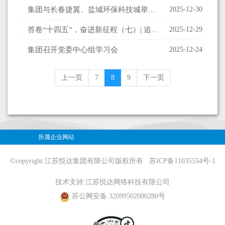
集团与长春捷翼、盐城环保科技城举行三方项目签约仪式
2025-12-30
答卷“十四五”，奋进新征程（七）| 追赶超越，拓局开路——悦达南方控股实干创效纪实
2025-12-29
集团召开党委中心组学习会
2025-12-24
上一页
7
8
9
下一页
所属企业网站
©copyright 江苏悦达集团有限公司版权所有
苏ICP备11035554号-1
技术支持:
江苏悦达网络科技有限公司
苏公网安备 32099502000280号