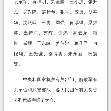
袁家军、黄坤明、刘金国、王小洪、张升
民、吴政隆、谌贻琴、张军、应勇、胡春
华、沈跃跃、王勇、周强、何厚铧、梁振
英、巴特尔、苏辉、邵鸿、高云龙、穆
虹、咸辉、王东峰、姜信治、蒋作君、何
报翔、王光谦、秦博勇、朱永新、杨震
等。
中央和国家机关有关部门、解放军有
关单位和武警部队、各人民团体有关负责
人列席或旁听了大会。