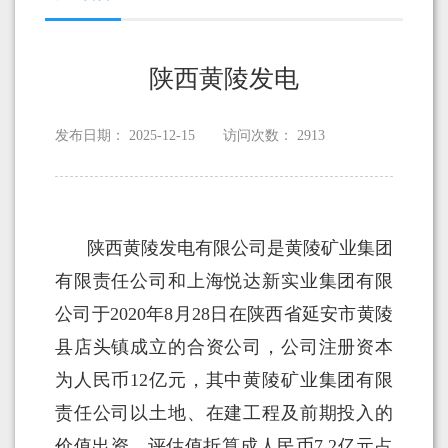
陕西黄陵发电
发布日期：
2025-12-15
访问次数：
2913
陕西黄陵发电有限公司是黄陵矿业集团
有限责任公司和上海悦达新实业集团有限
公司于2020年8月28日在陕西省延安市黄陵
县店头镇成立的合资公司，公司注册资本
为人民币12亿元，其中黄陵矿业集团有限
责任公司以土地、在建工程及前期投入的
价值出资，评估值折算成人民币7.2亿元占