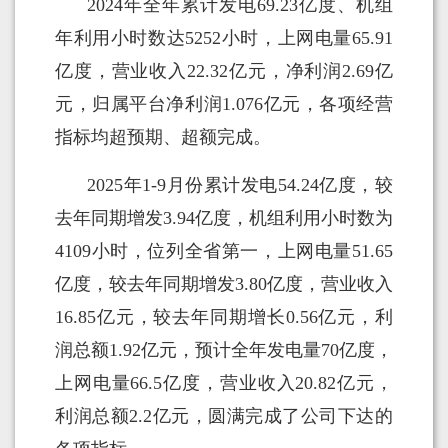
2024年全年累计发电69.23亿度、机组
年利用小时数达5252小时，上网电量65.91
亿度，营业收入22.32亿元，净利润2.69亿
元，归属平台净利润1.076亿元，各项经营
指标均超预期、超额完成。
2025年1-9月份累计发电54.24亿度，较
去年同期增发3.94亿度，机组利用小时数为
4109小时，位列全省第一，上网电量51.65
亿度，较去年同期增发3.80亿度，营业收入
16.85亿元，较去年同期增长0.56亿元，利
润总额1.92亿元，预计全年发电量70亿度，
上网电量66.5亿度，营业收入20.82亿元，
利润总额2.2亿元，圆满完成了公司下达的