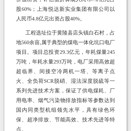
股60%；上海悦达新实业集团有限公司以
人民币4.8亿元出资占股40%。
工程选址位于黄陵县店头镇白石村，占
地560余亩,属于典型的煤电一体化坑口电厂
项目。项目总投资29.3亿元，年耗煤量245
万吨，年耗水量293万吨，电厂采用高效超
超临界、间接空冷两机一塔、等离子点
火、全负荷SCR脱硝、湿法深度脱硫等一
系列先进技术方案，保证了供电煤耗、厂
用电率、烟气污染物排放指标等参数达到
国内同类型机组领先水平，具有绿色环
保、超净排放、节能高效、技术先进等特
点。