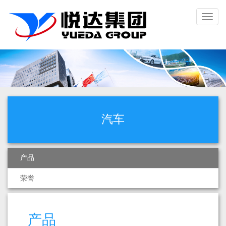
Toggl
naviga
汽车
产品
荣誉
产品