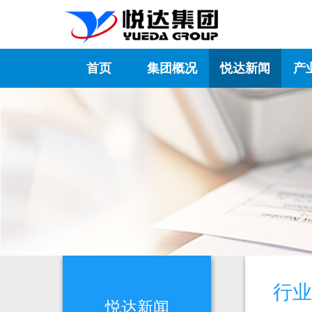
首页
集团概况
悦达新闻
产
行业
悦达新闻