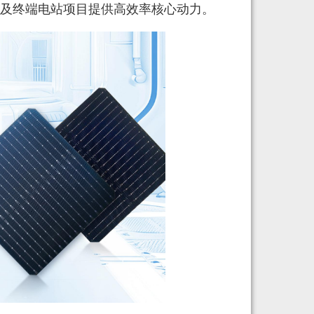
及终端电站项目提供高效率核心动力。