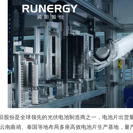
阳股份是全球领先的光伏电池制造商之一，电池片出货
云南曲靖、泰国等地布局多座高效电池片生产基地，量