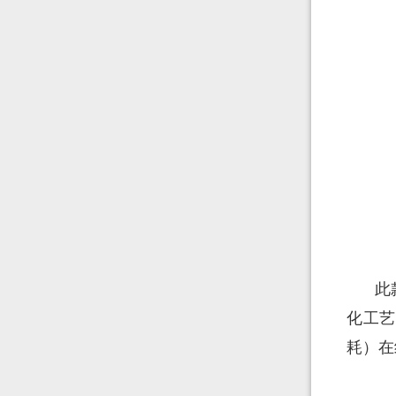
此
化工艺
耗）在