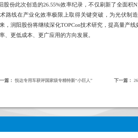
阳股份此次创造的26.55%效率纪录，不仅刷新了全面积N
术路线在产业化效率极限上取得关键突破，为光伏制
来，润阳股份将继续深化TOPCon技术研究，提高量产
率、更低成本、更广应用的方向发展。
上一篇：
下一篇：
悦达专用车获评国家级专精特新“小巨人”
2