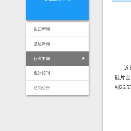
集团新闻
基层新闻
行业要闻
近
悦达报刊
硅片全
到26
通知公告