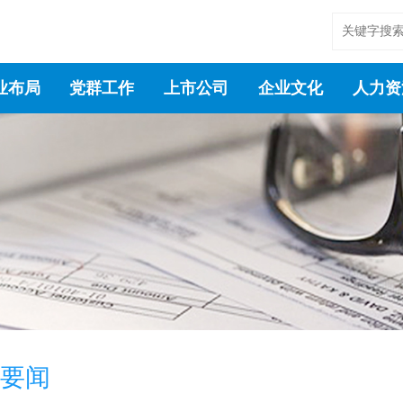
业布局
党群工作
上市公司
企业文化
人力资
要闻