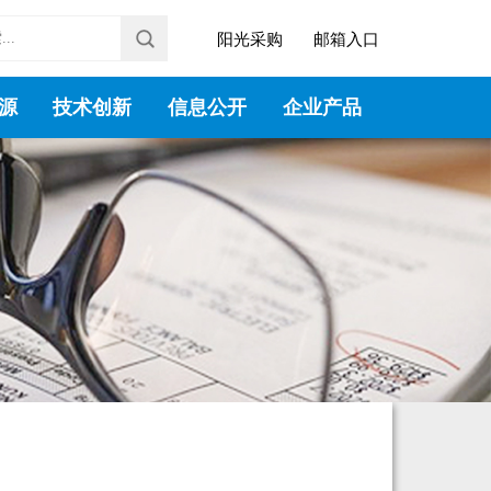
阳光采购
邮箱入口
源
技术创新
信息公开
企业产品