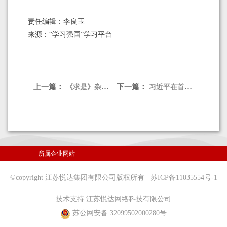
责任编辑：李良玉
来源：“学习强国”学习平台
上一篇：
下一篇：
《求是》杂志发表习近平总书记重要文章 《加强基础研究 实现高水平科技自立自强》
习近平在首个全国生态日之际作出重要指示强调 全社会行动起来做绿水青山就是金山银山理念的积极传播者和模范践行者
所属企业网站
©copyright 江苏悦达集团有限公司版权所有
苏ICP备11035554号-1
技术支持:
江苏悦达网络科技有限公司
苏公网安备 32099502000280号