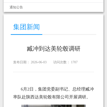
通知公告
集团新闻
臧冲到达美轮毂调研
发布日期：
2026-06-03
访问次数：
1707
6月2日，集团党委副书记、总经理臧冲
率队赴陕西达美轮毂有限公司开展调研。