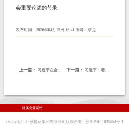
会重要论述的节录。
发布时间：2026年04月15日 16:41 来源：求是
上一篇：
下一篇：
习近平在全军高级干部培训班开班式上发表重要讲话强调 开展思想整风 深化政治整训 以崭新政治面貌迎接建军一百周年
习近平：着力提高防范应对自然灾害能力 切实维护人民群众生命财产安全
所属企业网站
©copyright 江苏悦达集团有限公司版权所有
苏ICP备11035554号-1