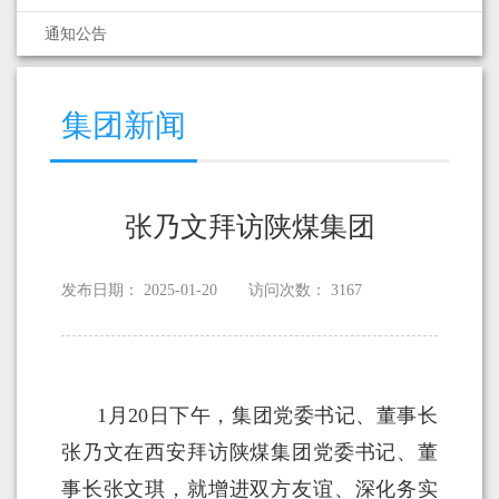
通知公告
集团新闻
张乃文拜访陕煤集团
发布日期：
2025-01-20
访问次数：
3167
1月20日下午，集团党委书记、董事长
张乃文在西安拜访陕煤集团党委书记、董
事长张文琪，就增进双方友谊、深化务实