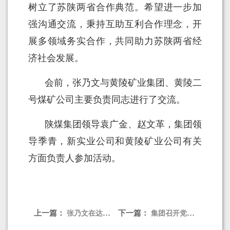
树立了苏陕两省合作典范。希望进一步加
强沟通交流，秉持互助互利合作理念，开
展多领域务实合作，共同助力苏陕两省经
济社会发展。
会前，张乃文与黄陵矿业集团、黄陵二
号煤矿公司主要负责同志进行了交流。
陕煤集团领导袁广金、赵文革，集团领
导季青，新实业公司和黄陵矿业公司有关
方面负责人参加活动。
上一篇：
下一篇：
张乃文在达美轮毂调研
集团召开党委中心组学习会