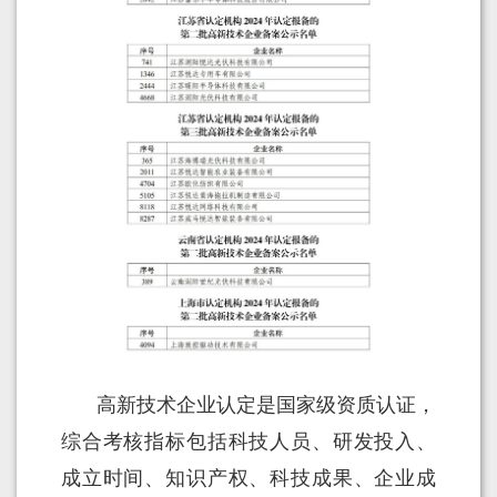
高新技术企业认定是国家级资质认证，
综合考核指标包括科技人员、研发投入、
成立时间、知识产权、科技成果、企业成