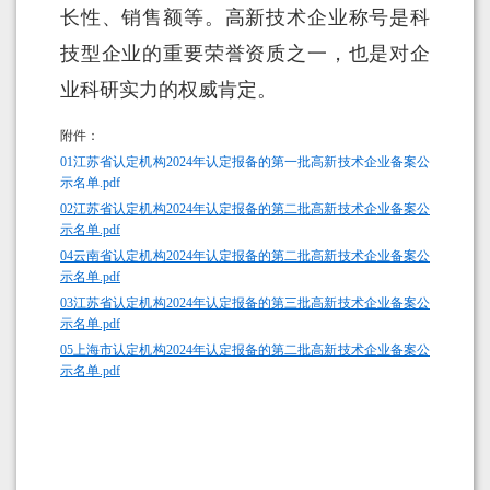
长性、销售额等。高新技术企业称号是科
技型企业的重要荣誉资质之一，也是对企
业科研实力的权威肯定。
附件：
01江苏省认定机构2024年认定报备的第一批高新技术企业备案公
示名单.pdf
02江苏省认定机构2024年认定报备的第二批高新技术企业备案公
示名单.pdf
04云南省认定机构2024年认定报备的第二批高新技术企业备案公
示名单.pdf
03江苏省认定机构2024年认定报备的第三批高新技术企业备案公
示名单.pdf
05上海市认定机构2024年认定报备的第二批高新技术企业备案公
示名单.pdf