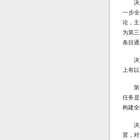
决
一步全
论，主
为第三
条目通
决
上有以
第
任务是
构建全
决
置，对