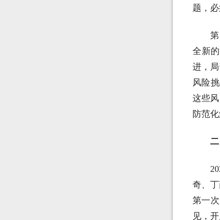
题，必
第
全新的
进，局
风险挑
这些风
防范化
二
2
奇、丁
第一次
见，开