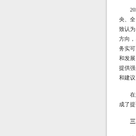
2
央、全
致认为
方向，
务实可
和发展
提供强
和建议
在
成了提
三