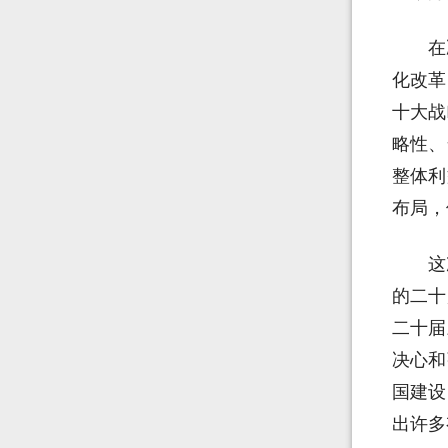
在
化改革
十大战
略性、
整体利
布局，
这
的二十
二十届
决心和
国建设
出许多