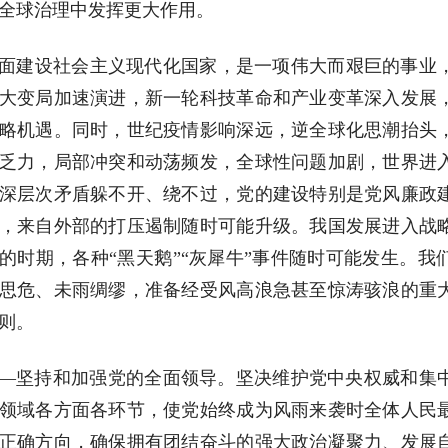
全球治理中发挥更大作用。
面建设社会主义现代化国家，是一项伟大而艰巨的事业
大变局加速演进，新一轮科技革命和产业变革深入发展
略机遇。同时，世纪疫情影响深远，逆全球化思潮抬头
乏力，局部冲突和动荡频发，全球性问题加剧，世界进
深层次矛盾躲不开、绕不过，党的建设特别是党风廉政
，来自外部的打压遏制随时可能升级。我国发展进入战
的时期，各种“黑天鹅”“灰犀牛”事件随时可能发生。
思危、未雨绸缪，准备经受风高浪急甚至惊涛骇浪的重
则。
—坚持和加强党的全面领导。坚决维护党中央权威和集
领域各方面各环节，使党始终成为风雨来袭时全体人民
正确方向，确保拥有团结奋斗的强大政治凝聚力、发展