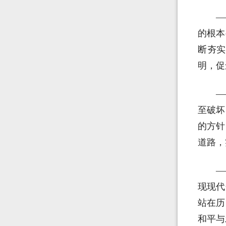
—
的根本
断夯实
明，促
—
至破坏
的方针
道路，
—
现现代
站在历
和平与