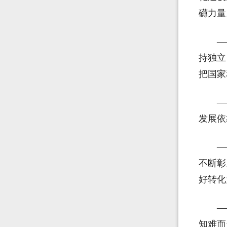
礴力量
—
持独立
把国家
—
发展依
—
不断彰
好转化
—
知难而