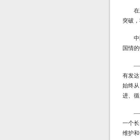
在
突破，
中
国情的
—
有发达
始终从
进、循
—
一个长
维护和