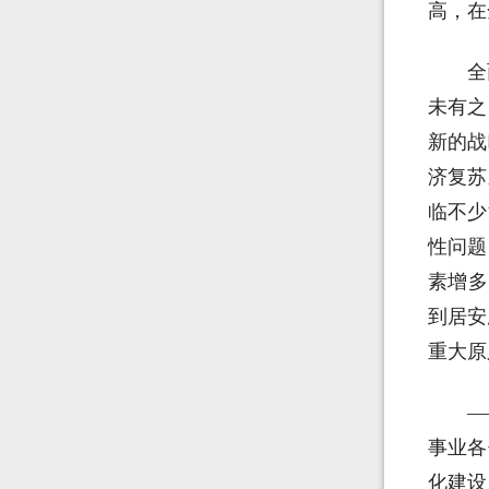
高，在
全
未有之
新的战
济复苏
临不少
性问题
素增多
到居安
重大原
—
事业各
化建设