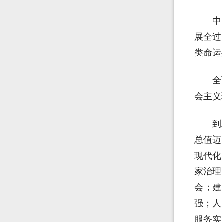
中
展全过
类命运
全
会主义
到
总值迈
现代化
家治理
会；建
强；人
服务实