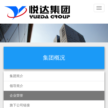
Toggl
naviga
集团概况
集团简介
领导简介
企业荣誉
旗下公司链接