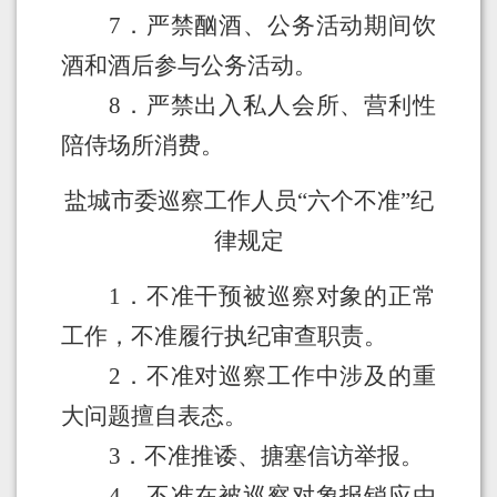
7
．
严禁酗酒、公务活动期间饮
酒和酒后参与公务活动。
8
．
严禁出入私人会所、营利性
陪侍场所消费。
盐城市委巡察工作人员
“
六
个不准
”
纪
律
规定
1
．
不准干预被巡察
对象
的正常
工作
，
不准履行执纪审查职责
。
2
．不准对巡察工作中涉及的重
大问题擅自表态
。
3
．不准推诿、搪塞信访举报
。
4
．不准在被巡察
对象
报销应由