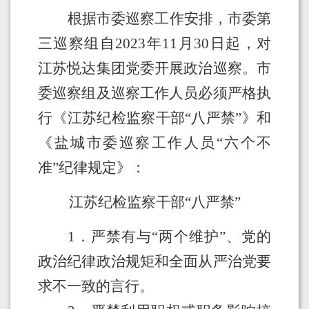
根据
市委巡察工作安排，市委第
三巡察组自
2023
年
11
月
30
日起，对
江苏悦达集团党委开展政治巡察。市
委巡察组及巡察工作人员必须严格执
行《江苏纪检监察干部
“
八严禁
”
》和
《盐城市委巡察工作人员
“
六个不
准
”
纪律规定》：
江苏纪检监察干部
“
八严禁
”
1
．
严禁有与
“
两个维护
”
、党的
政治纪律政治规矩和全面从严治党要
求不一致的言行。