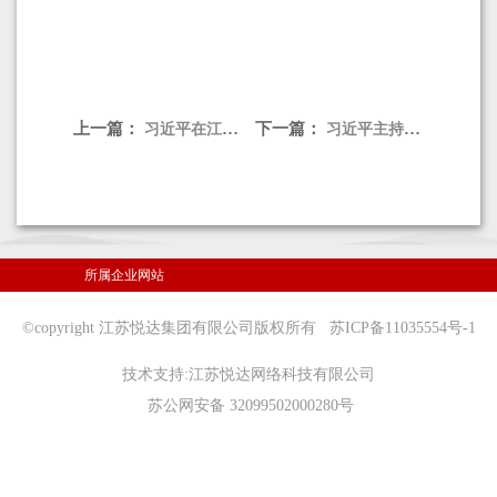
上一篇：
下一篇：
习近平在江苏考察时强调 在推进中国式现代化中走在前做示范 谱写“强富美高”新江苏现代化建设新篇章 蔡奇陪同考察
习近平主持召开中央全面深化改革委员会第二次会议强调 建设更高水平开放型经济新体制 推动能耗双控逐步转向 碳排放双控
所属企业网站
©copyright 江苏悦达集团有限公司版权所有
苏ICP备11035554号-1
技术支持:
江苏悦达网络科技有限公司
苏公网安备 32099502000280号